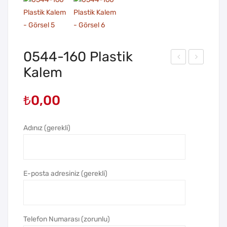
0544-160 Plastik
Kalem
544
544
-
-20
₺
0,00
150
Pla
Pla
stik
stik
Kal
Adınız (gerekli)
Kal
em
em
E-posta adresiniz (gerekli)
Telefon Numarası (zorunlu)