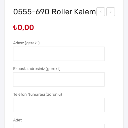
0555-690 Roller Kalem
555
555
₺
0,00
-
-
68
735
Adınız (gerekli)
0
Tük
Tük
en
en
me
me
z
E-posta adresiniz (gerekli)
z
Kal
Kal
em
em
Telefon Numarası (zorunlu)
Adet