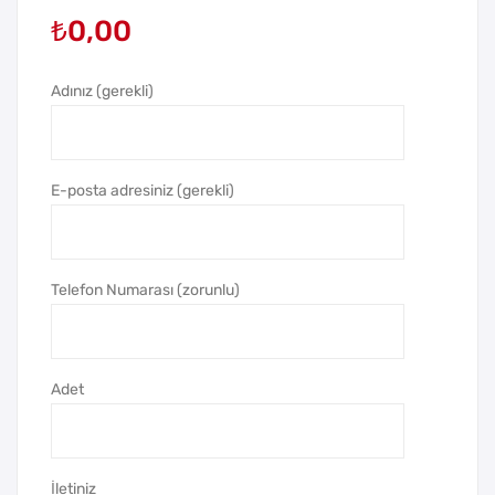
₺
0,00
al
rm
Tük
Bas
en
mal
Adınız (gerekli)
me
ı
z
Tük
Kal
en
E-posta adresiniz (gerekli)
em
me
z
Kal
Telefon Numarası (zorunlu)
em
Adet
İletiniz