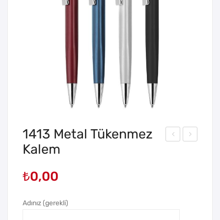
1413 Metal Tükenmez
Kalem
409
402
Met
Met
₺
0,00
al
al
Tük
Tük
en
en
Adınız (gerekli)
me
me