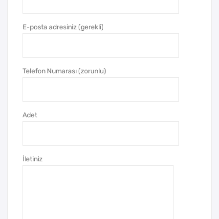
z
z
Kal
Kal
E-posta adresiniz (gerekli)
em
em
Telefon Numarası (zorunlu)
Adet
İletiniz