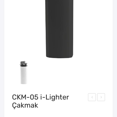
CKM-05 i-Lighter
Çakmak
KM-
KM-
04
06