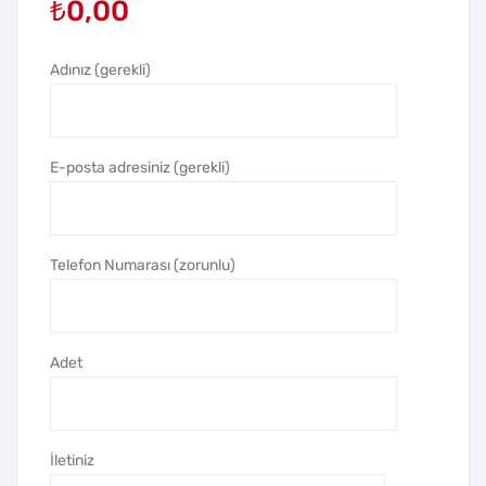
₺
0,00
Kas
MR
ai
Y
Çak
Çak
Adınız (gerekli)
ma
ma
k
k
E-posta adresiniz (gerekli)
Telefon Numarası (zorunlu)
Adet
İletiniz