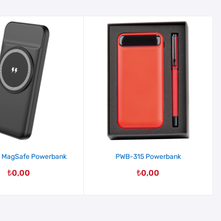
 MagSafe Powerbank
PWB-315 Powerbank
₺
0,00
₺
0,00