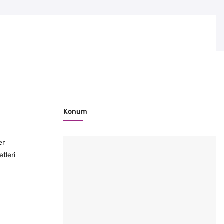
Konum
er
etleri