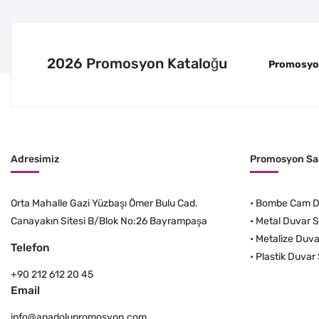
2026 Promosyon Kataloğu
Promosyon 
Adresimiz
Promosyon Saa
Orta Mahalle Gazi Yüzbaşı Ömer Bulu Cad.
•
Bombe Cam Du
Canayakın Sitesi B/Blok No:26 Bayrampaşa
•
Metal Duvar S
•
Metalize Duva
Telefon
•
Plastik Duvar 
+90 212 612 20 45
Email
info@anadolupromosyon.com