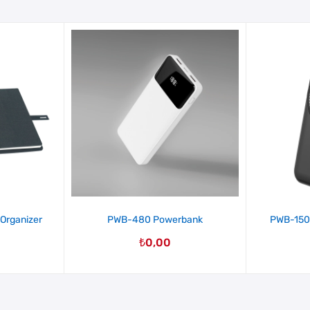
Organizer
PWB-480 Powerbank
PWB-150
₺
0,00