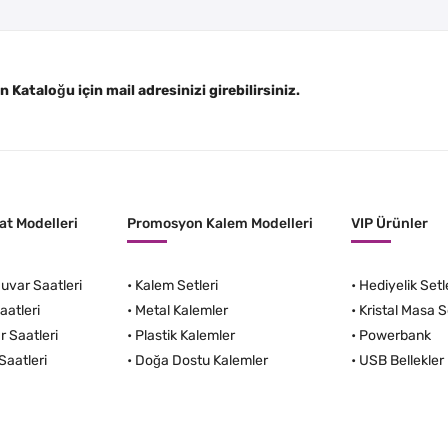
Kataloğu için mail adresinizi girebilirsiniz.
t Modelleri
Promosyon Kalem Modelleri
VIP Ürünler
var Saatleri
•
Kalem Setleri
•
Hediyelik Setl
aatleri
•
Metal Kalemler
•
Kristal Masa S
r Saatleri
•
Plastik Kalemler
•
Powerbank
Saatleri
•
Doğa Dostu Kalemler
•
USB Bellekler