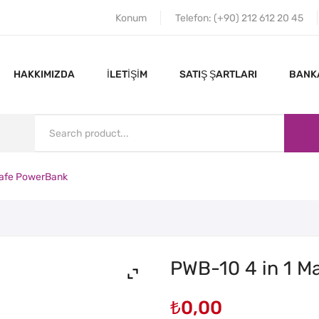
Konum
Telefon: (+90) 212 612 20 45
HAKKIMIZDA
İLETIŞIM
SATIŞ ŞARTLARI
BANKA
Safe PowerBank
ANA SAYFA
HAKKIMIZDA
PWB-10 4 in 1 
₺
0,00