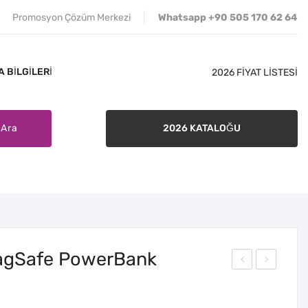
Promosyon Çözüm Merkezi
Whatsapp +90 505 170 62 64
 BILGILERI
2026 FİYAT LİSTESİ
Ara
2026 KATALOĞU
İLETIŞIM
SATIŞ ŞARTLARI
BANKA BILGILERI
MagSafe PowerBank
T-
WB
196
-110