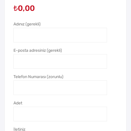
₺
0,00
-L
-
Pla
MY
stik
SL
Adınız (gerekli)
Duv
Pla
ar
stik
Saa
Duv
E-posta adresiniz (gerekli)
ti
ar
Saa
ti
Telefon Numarası (zorunlu)
Adet
İletiniz