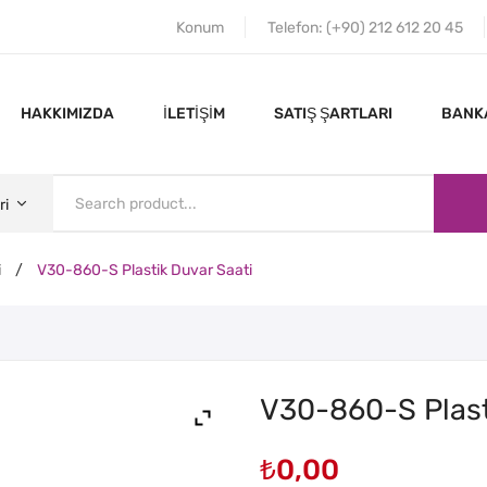
Konum
Telefon: (+90) 212 612 20 45
HAKKIMIZDA
İLETIŞIM
SATIŞ ŞARTLARI
BANKA
ri
i
/
V30-860-S Plastik Duvar Saati
ANA SAYFA
HAKKIMIZDA
V30-860-S Plast
₺
0,00