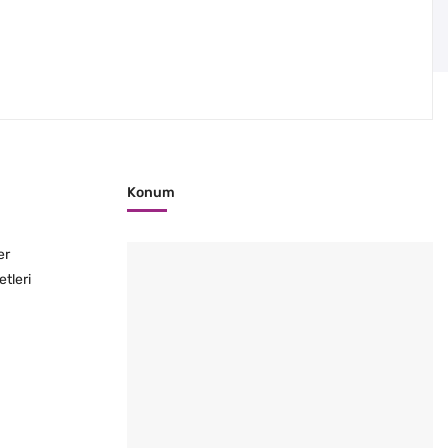
Konum
er
etleri