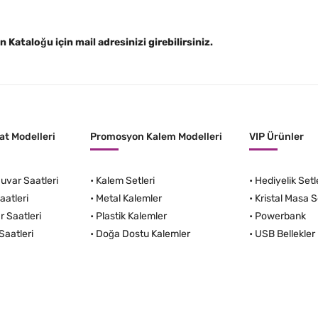
Kataloğu için mail adresinizi girebilirsiniz.
t Modelleri
Promosyon Kalem Modelleri
VIP Ürünler
var Saatleri
•
Kalem Setleri
•
Hediyelik Setl
aatleri
•
Metal Kalemler
•
Kristal Masa S
r Saatleri
•
Plastik Kalemler
•
Powerbank
Saatleri
•
Doğa Dostu Kalemler
•
USB Bellekler