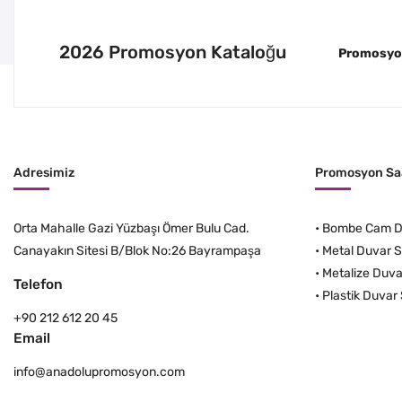
2026 Promosyon Kataloğu
Promosyon 
Adresimiz
Promosyon Saa
Orta Mahalle Gazi Yüzbaşı Ömer Bulu Cad.
•
Bombe Cam Du
Canayakın Sitesi B/Blok No:26 Bayrampaşa
•
Metal Duvar S
•
Metalize Duva
Telefon
•
Plastik Duvar 
+90 212 612 20 45
Email
info@anadolupromosyon.com