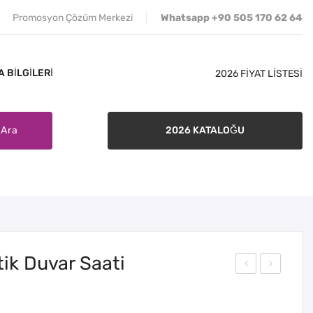
Promosyon Çözüm Merkezi
Whatsapp +90 505 170 62 64
 BILGILERI
2026 FİYAT LİSTESİ
Ara
2026 KATALOĞU
İLETIŞIM
SATIŞ ŞARTLARI
BANKA BILGILERI
ik Duvar Saati
30-
30-
86
86