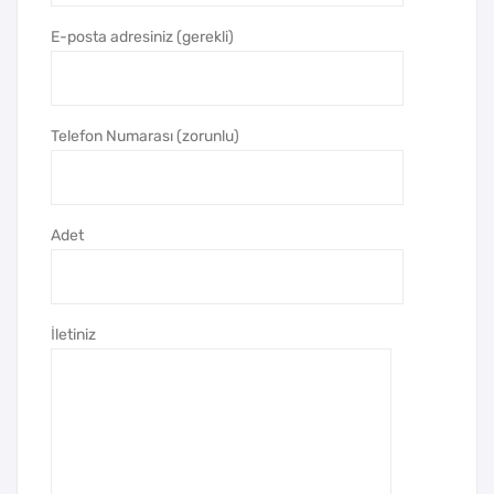
Kal
er
em
ve
E-posta adresiniz (gerekli)
Tük
en
me
Telefon Numarası (zorunlu)
z
Kal
em
Adet
İletiniz