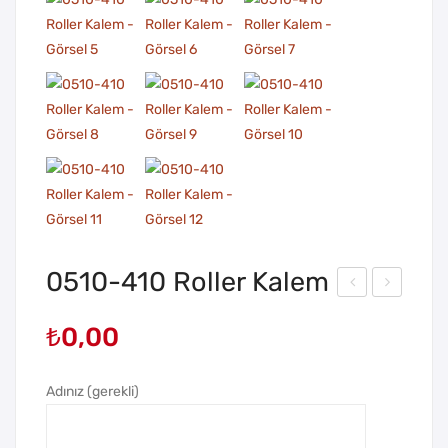
0510-410 Roller Kalem
510
510
₺
0,00
-
-
350
48
Adınız (gerekli)
Roll
0
er
Roll