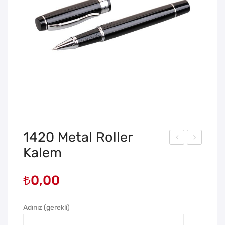
1420 Metal Roller
Kalem
178
793
Cre
İkili
₺
0,00
ed
Kal
Bas
em
mal
Kut
Adınız (gerekli)
ı
usu