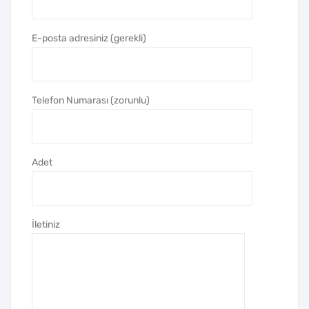
Tük
en
E-posta adresiniz (gerekli)
me
z
Kal
Telefon Numarası (zorunlu)
em
Adet
İletiniz