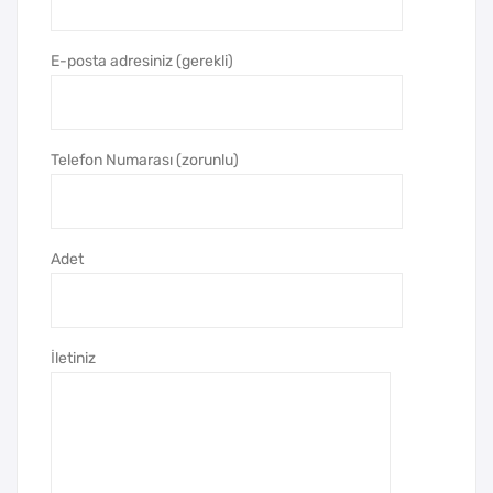
stik
me
Roll
z
E-posta adresiniz (gerekli)
er
Kal
Kal
em
em
Telefon Numarası (zorunlu)
Adet
İletiniz