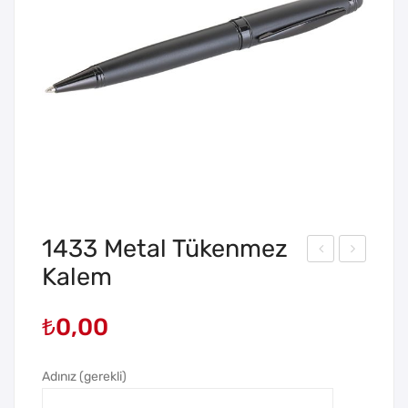
1433 Metal Tükenmez
Kalem
187
001
Rub
Bas
₺
0,00
ber
mal
Göv
ı
de
Tük
Adınız (gerekli)
Pla
en