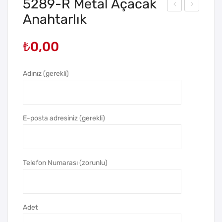
5289-R Metal Açacak
Anahtarlık
129
00
Tok
2
₺
0,00
ai
Bas
Ren
mal
kli
ı
Adınız (gerekli)
Taşl
Tük
ı
en
Çak
me
E-posta adresiniz (gerekli)
ma
z
k
Kal
em
Telefon Numarası (zorunlu)
Adet