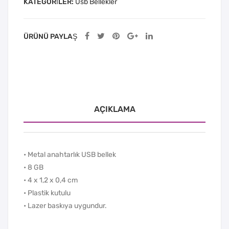
KATEGORILER:
Usb Bellekler
ÜRÜNÜ PAYLAŞ
AÇIKLAMA
• Metal anahtarlık USB bellek
• 8 GB
• 4 x 1,2 x 0,4 cm
• Plastik kutulu
• Lazer baskıya uygundur.