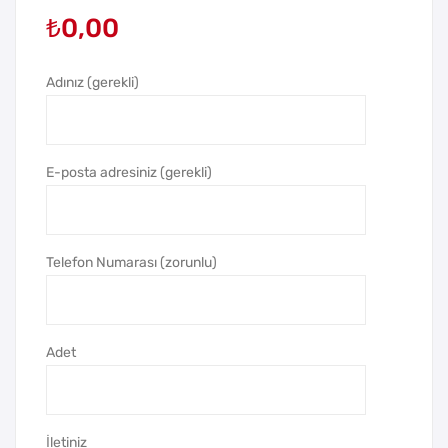
₺
0,00
al
er
Pla
Kap
stik
aklı
Adınız (gerekli)
Ana
Met
hta
al
rlık
Ana
E-posta adresiniz (gerekli)
US
hta
B
rlık
Bell
US
Telefon Numarası (zorunlu)
ek
B
Bell
ek
Adet
İletiniz