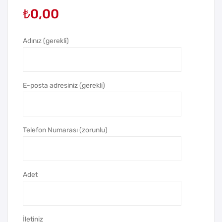
₺
0,00
mo
oks
s
Mat
50
ara
Adınız (gerekli)
0
750
ml
ml
E-posta adresiniz (gerekli)
Telefon Numarası (zorunlu)
Adet
İletiniz