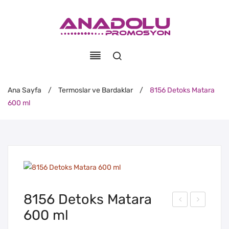
Ana Sayfa
/
Termoslar ve Bardaklar
/
8156 Detoks Matara
600 ml
8156 Detoks Matara
600 ml
142
157
Ter
Det