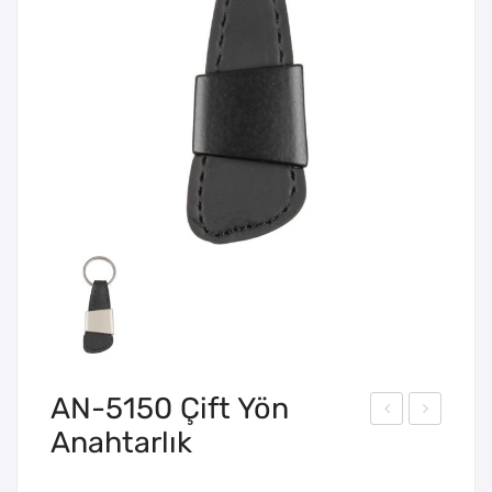
AN-5150 Çift Yön
Anahtarlık
N-
N-
514
516