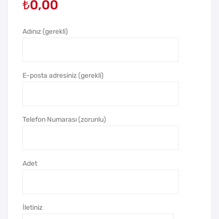
₺
0,00
5
0
Tek
Çift
Yön
Yön
Adınız (gerekli)
lü
Ana
Ana
hta
hta
rlık
E-posta adresiniz (gerekli)
rlık
Telefon Numarası (zorunlu)
Adet
İletiniz