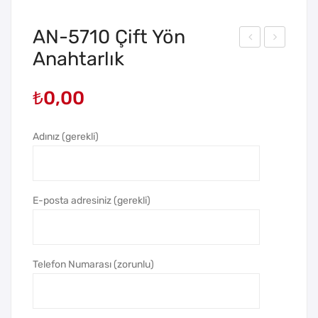
AN-5710 Çift Yön
Anahtarlık
N-
N-
563
589
₺
0,00
5
0
Tek
Tek
Yön
–
Adınız (gerekli)
Ana
Çift
hta
Yön
rlık
Ana
E-posta adresiniz (gerekli)
hta
rlık
Telefon Numarası (zorunlu)