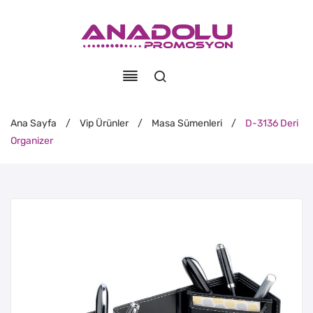
Ana Sayfa
/
Vip Ürünler
/
Masa Sümenleri
/
D-3136 Deri
Organizer