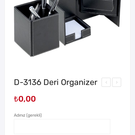
D-3136 Deri Organizer
-
-
₺
0,00
313
313
5
9
Adınız (gerekli)
Deri
Deri
Org
Org
ani
ani