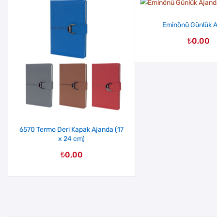
Eminönü Günlük 
₺
0,00
6570 Termo Deri Kapak Ajanda (17
x 24 cm)
₺
0,00