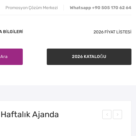
Promosyon Çözüm Merkezi
Whatsapp +90 505 170 62 64
 BILGILERI
2026 FİYAT LİSTESİ
Ara
2026 KATALOĞU
İLETIŞIM
SATIŞ ŞARTLARI
BANKA BILGILERI
 Haftalık Ajanda
arıc
atç
a-D
a