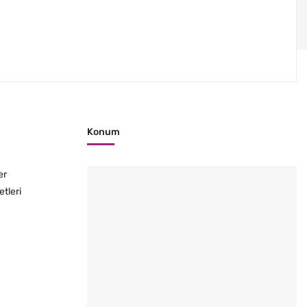
Konum
er
etleri