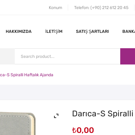
Konum
Telefon: (+90) 212 612 20 45
HAKKIMIZDA
İLETIŞIM
SATIŞ ŞARTLARI
BANKA
ca-S Spiralli Haftalık Ajanda
ANA SAYFA
HAKKIMIZDA
Darıca-S Spiralli
₺
0,00