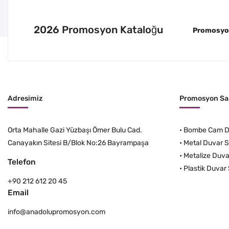
2026 Promosyon Kataloğu
Promosyon 
Adresimiz
Promosyon Saa
Orta Mahalle Gazi Yüzbaşı Ömer Bulu Cad.
•
Bombe Cam Du
Canayakın Sitesi B/Blok No:26 Bayrampaşa
•
Metal Duvar S
•
Metalize Duva
Telefon
•
Plastik Duvar 
+90 212 612 20 45
Email
info@anadolupromosyon.com