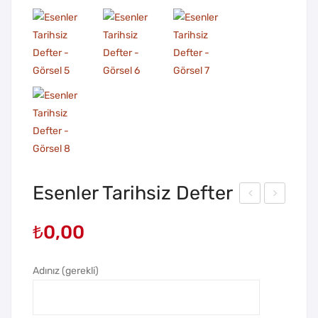
Esenler Tarihsiz Defter
sen
ski
₺
0,00
ken
his
t
ar
Adınız (gerekli)
Tasl
Tari
am
hsi
a
z