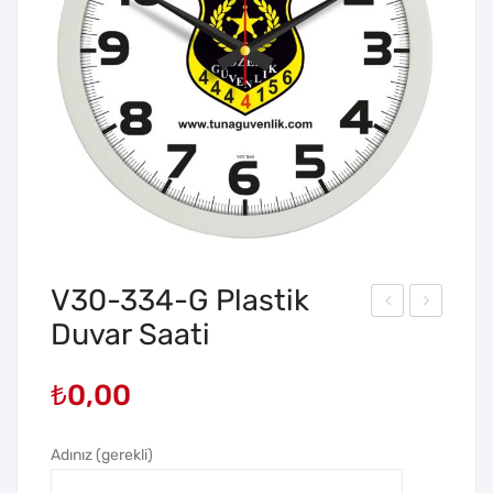
V30-334-G Plastik
Duvar Saati
30-
30-
334
334
₺
0,00
-
-HY
FSY
Pla
Pla
stik
Adınız (gerekli)
stik
Duv