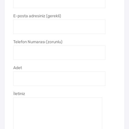
Duv
ar
ar
Saa
E-posta adresiniz (gerekli)
Saa
ti
ti
Telefon Numarası (zorunlu)
Adet
İletiniz