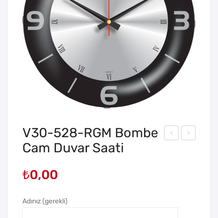
V30-528-RGM Bombe
Cam Duvar Saati
30-
30-
528
529
₺
0,00
-
-
GM
AM
Bo
Bo
Adınız (gerekli)
mb
mb