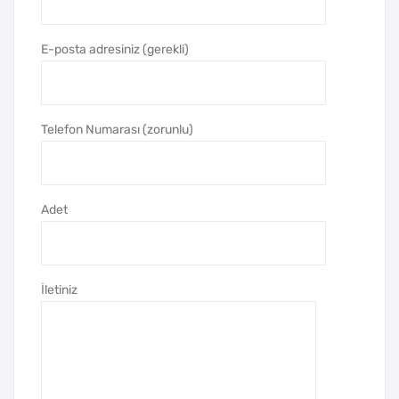
e
e
Ca
Ca
E-posta adresiniz (gerekli)
m
m
Duv
Duv
ar
ar
Telefon Numarası (zorunlu)
Saa
Saa
ti
ti
Adet
İletiniz