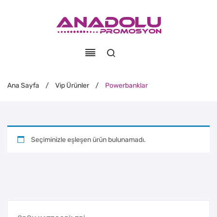
Ana Sayfa
/
Vip Ürünler
/
Powerbanklar
Seçiminizle eşleşen ürün bulunamadı.