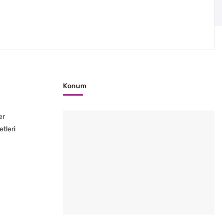
Konum
er
etleri