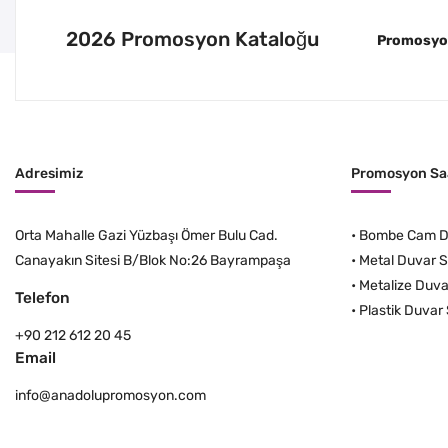
2026 Promosyon Kataloğu
Promosyon 
Adresimiz
Promosyon Saa
Orta Mahalle Gazi Yüzbaşı Ömer Bulu Cad.
•
Bombe Cam Du
Canayakın Sitesi B/Blok No:26 Bayrampaşa
•
Metal Duvar S
•
Metalize Duva
Telefon
•
Plastik Duvar 
+90 212 612 20 45
Email
info@anadolupromosyon.com