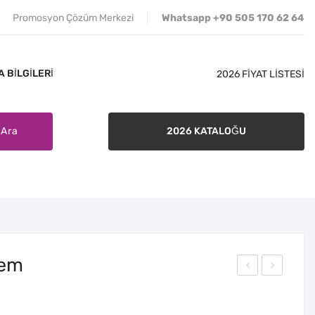
Promosyon Çözüm Merkezi
Whatsapp +90 505 170 62 64
 BILGILERI
2026 FİYAT LİSTESİ
Ara
2026 KATALOĞU
İLETIŞIM
SATIŞ ŞARTLARI
BANKA BILGILERI
lem
505
507
-
Pla