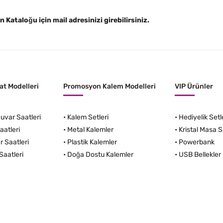
Kataloğu için mail adresinizi girebilirsiniz.
t Modelleri
Promosyon Kalem Modelleri
VIP Ürünler
var Saatleri
•
Kalem Setleri
•
Hediyelik Setl
aatleri
•
Metal Kalemler
•
Kristal Masa S
r Saatleri
•
Plastik Kalemler
•
Powerbank
Saatleri
•
Doğa Dostu Kalemler
•
USB Bellekler