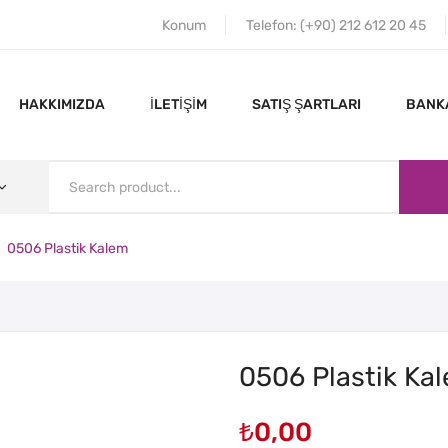
Konum
Telefon: (+90) 212 612 20 45
HAKKIMIZDA
İLETIŞIM
SATIŞ ŞARTLARI
BANKA
0506 Plastik Kalem
ANA SAYFA
HAKKIMIZDA
0506 Plastik Ka
₺
0,00