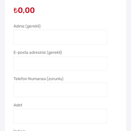
-
-
₺
0,00
130
220
Kur
Kur
şun
şun
Adınız (gerekli)
Kal
Kal
em
em
E-posta adresiniz (gerekli)
Telefon Numarası (zorunlu)
Adet