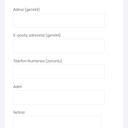
265
285
Adınız (gerekli)
Tük
Tük
en
en
me
me
z
z
E-posta adresiniz (gerekli)
Kal
Kal
em
em
Telefon Numarası (zorunlu)
Adet
İletiniz