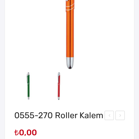
0555-270 Roller Kalem
555
555
₺
0,00
-
-