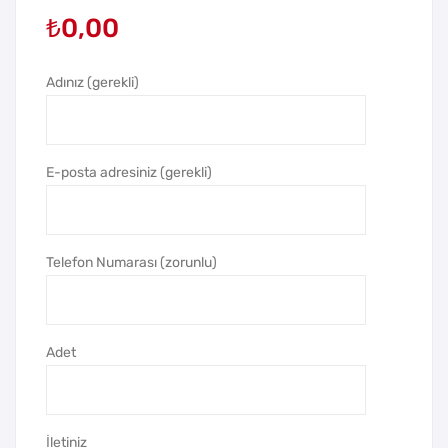
₺
0,00
irm
Çev
eli
irm
Tük
eli
Adınız (gerekli)
en
Tük
me
en
z
me
E-posta adresiniz (gerekli)
Kal
z
em
Kal
em
Telefon Numarası (zorunlu)
Adet
İletiniz