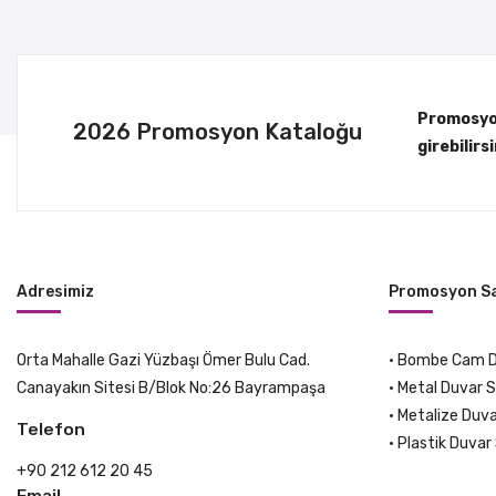
Promosyon
2026 Promosyon Kataloğu
girebilirsi
Adresimiz
Promosyon Sa
Orta Mahalle Gazi Yüzbaşı Ömer Bulu Cad.
•
Bombe Cam Du
Canayakın Sitesi B/Blok No:26 Bayrampaşa
•
Metal Duvar S
•
Metalize Duva
Telefon
•
Plastik Duvar 
+90 212 612 20 45