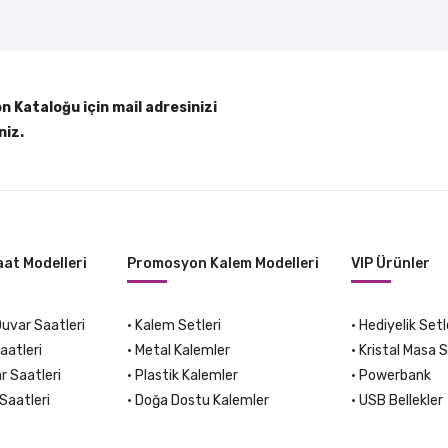
 Kataloğu için mail adresinizi
niz.
at Modelleri
Promosyon Kalem Modelleri
VIP Ürünler
var Saatleri
•
Kalem Setleri
•
Hediyelik Setl
aatleri
•
Metal Kalemler
•
Kristal Masa S
r Saatleri
•
Plastik Kalemler
•
Powerbank
Saatleri
•
Doğa Dostu Kalemler
•
USB Bellekler