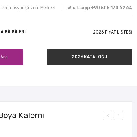
Promosyon Çözüm Merkezi
Whatsapp +90 505 170 62 64
A BILGILERI
2026 FİYAT LİSTESİ
Ara
2026 KATALOĞU
İLETIŞIM
SATIŞ ŞARTLARI
BANKA BILGILERI
 Boya Kalemi
371
374
12’li
6’lı