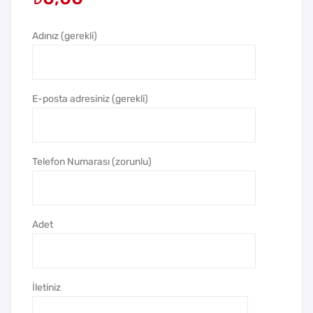
ç İçi
un
Adınız (gerekli)
Wir
Ask
eles
ılı
s
Tük
Şarj
en
E-posta adresiniz (gerekli)
lı
me
Tele
z
fon
Kal
Telefon Numarası (zorunlu)
Sta
em,
ndı
Pen
ligh
Adet
t
İletiniz