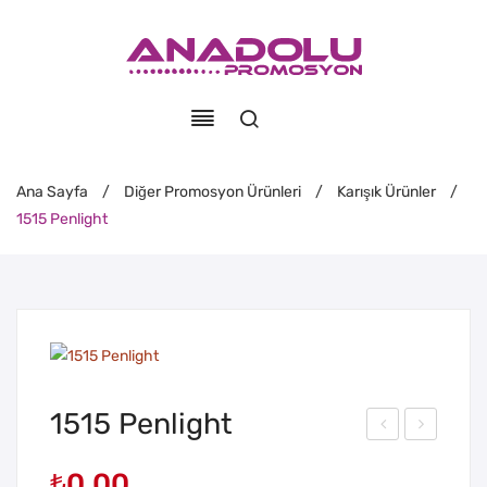
Ana Sayfa
/
Diğer Promosyon Ürünleri
/
Karışık Ürünler
/
1515 Penlight
1515 Penlight
755
615
₺
0,00
Ara
Boy