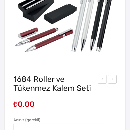
1684 Roller ve
Tükenmez Kalem Seti
664
676
Tekl
Roll
₺
0,00
i
er
Kab
ve
art
Tük
Adınız (gerekli)
ma
en