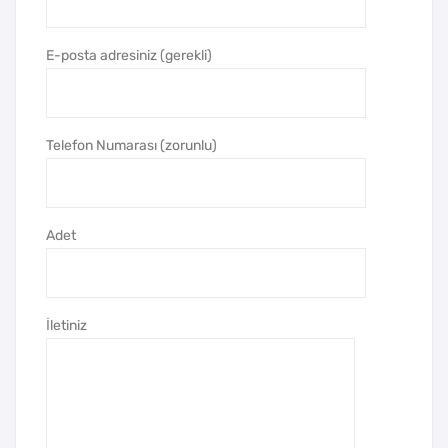
Roll
me
er
z
E-posta adresiniz (gerekli)
Kal
Kal
em
em
Seti
Seti
Telefon Numarası (zorunlu)
Adet
İletiniz