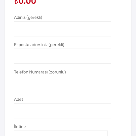
₺
0,00
ak
MO
Çan
S
tası
50
Adınız (gerekli)
0
ML
E-posta adresiniz (gerekli)
Telefon Numarası (zorunlu)
Adet
İletiniz