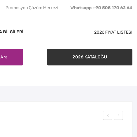
Promosyon Çözüm Merkezi
Whatsapp +90 505 170 62 64
 BILGILERI
2026 FİYAT LİSTESİ
Ara
2026 KATALOĞU
İLETIŞIM
SATIŞ ŞARTLARI
BANKA BILGILERI
501
50
Bar
8