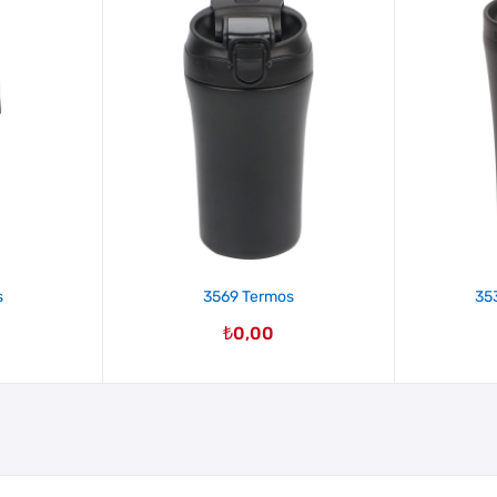
s
3569 Termos
35
₺
0,00