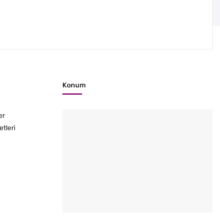
Konum
er
etleri