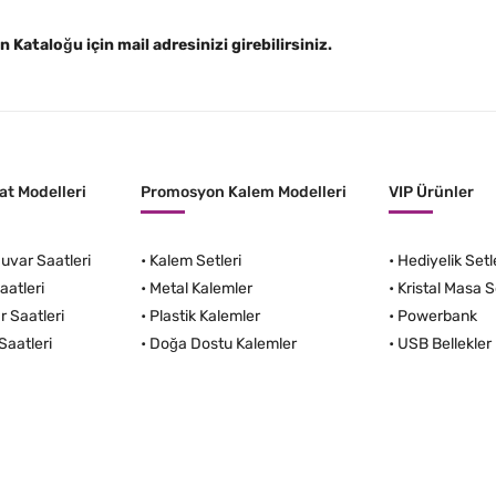
Kataloğu için mail adresinizi girebilirsiniz.
t Modelleri
Promosyon Kalem Modelleri
VIP Ürünler
var Saatleri
•
Kalem Setleri
•
Hediyelik Setl
aatleri
•
Metal Kalemler
•
Kristal Masa S
r Saatleri
•
Plastik Kalemler
•
Powerbank
Saatleri
•
Doğa Dostu Kalemler
•
USB Bellekler