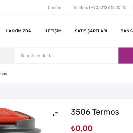
Konum
Telefon: (+90) 212 612 20 45
HAKKIMIZDA
İLETIŞIM
SATIŞ ŞARTLARI
BANKA
rmos
ANA SAYFA
HAKKIMIZDA
3506 Termos
₺
0,00