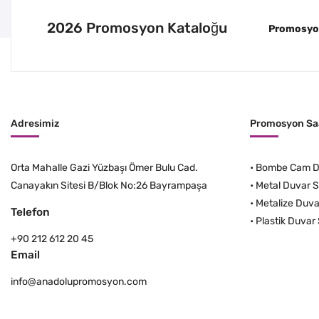
2026 Promosyon Kataloğu
Promosyon 
Adresimiz
Promosyon Saa
Orta Mahalle Gazi Yüzbaşı Ömer Bulu Cad.
•
Bombe Cam Du
Canayakın Sitesi B/Blok No:26 Bayrampaşa
•
Metal Duvar S
•
Metalize Duva
Telefon
•
Plastik Duvar 
+90 212 612 20 45
Email
info@anadolupromosyon.com