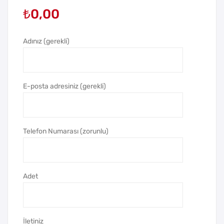
₺
0,00
tal
al
Vip
Tük
Mas
en
Adınız (gerekli)
a
me
Seti
z
Kal
E-posta adresiniz (gerekli)
em
Telefon Numarası (zorunlu)
Adet
İletiniz