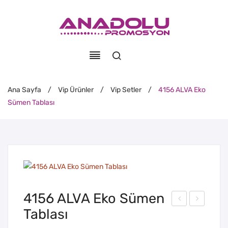
Ana Sayfa
/
Vip Ürünler
/
Vip Setler
/
4156 ALVA Eko
Sümen Tablası
4156 ALVA Eko Sümen
Tablası
190
282
Kris
Met