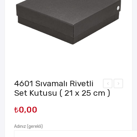
4601 Sıvamalı Rivetli
Set Kutusu ( 21 x 25 cm )
600
602
-1
Sıva
₺
0,00
Sür
malı
gülü
Riv
Hed
etli
Adınız (gerekli)
iye
Set