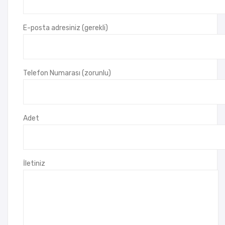
Kut
Kut
usu
usu
E-posta adresiniz (gerekli)
( 23
( 18
x 16
x
x 5
20
Telefon Numarası (zorunlu)
cm
cm
)
)
Adet
İletiniz