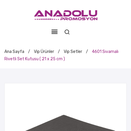
Ana Sayfa
/
Vip Ürünler
/
Vip Setler
/
4601 Sıvamalı
Rivetli Set Kutusu ( 21 x 25 cm )