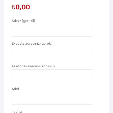
₺
0,00
Dön
Dön
üşü
üşü
mlü
mlü
Adınız (gerekli)
Kita
Not
p
luk
Ayr
E-posta adresiniz (gerekli)
acı
Telefon Numarası (zorunlu)
Adet
İletiniz