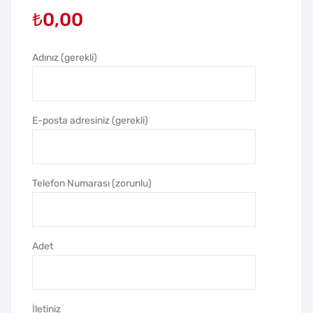
₺
0,00
arla
Bas
k
mal
Nat
ı
Adınız (gerekli)
urel
Tük
Kır
en
mız
me
E-posta adresiniz (gerekli)
ı
z
Uçl
Kal
u
em
Telefon Numarası (zorunlu)
Kur
şun
Kal
Adet
em
İletiniz