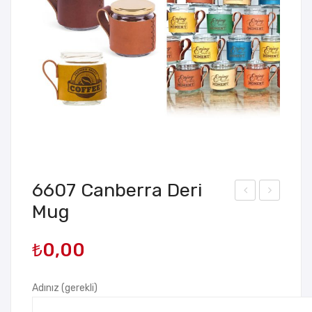
6607 Canberra Deri
Mug
343
176
12
Met
₺
0,00
Han
al
eli
Ana
Hes
hta
Adınız (gerekli)
ap
rlık