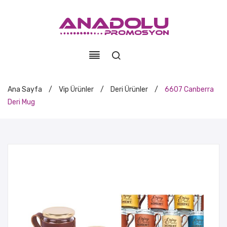
Ana Sayfa
/
Vip Ürünler
/
Deri Ürünler
/
6607 Canberra
Deri Mug