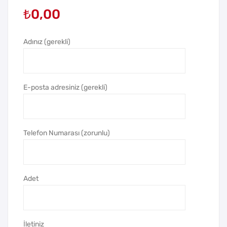
₺
0,00
55
mo
MM
s
İğn
(50
Adınız (gerekli)
eli
0
But
ml)
on
E-posta adresiniz (gerekli)
Roz
et (
55
Telefon Numarası (zorunlu)
mm
)
Adet
İletiniz