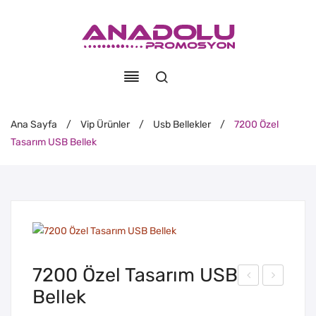
Ana Sayfa
/
Vip Ürünler
/
Usb Bellekler
/
7200 Özel
Tasarım USB Bellek
7200 Özel Tasarım USB
Bellek
104
141
-
Ter