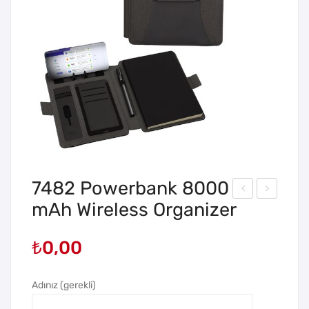
7482 Powerbank 8000
mAh Wireless Organizer
483
363
650
Wir
₺
0,00
0
eles
mA
s
h
Mo
Adınız (gerekli)
Org
use