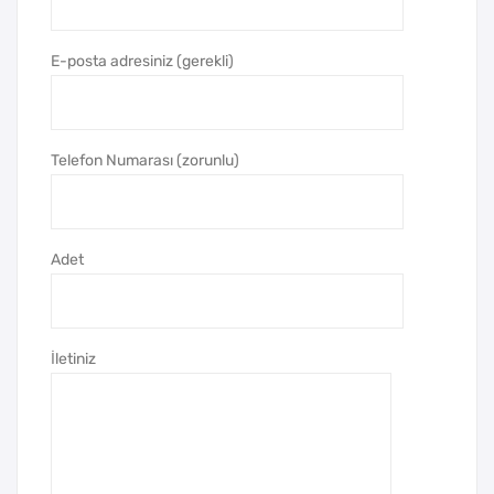
ani
Pad
zer
E-posta adresiniz (gerekli)
Po
wer
ban
Telefon Numarası (zorunlu)
k
(Wir
eles
Adet
s)
İletiniz