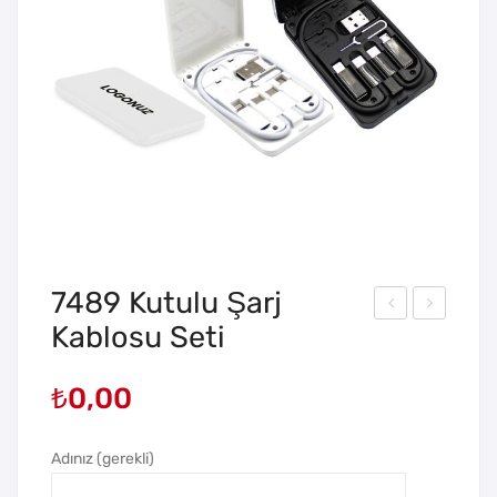
7489 Kutulu Şarj
Kablosu Seti
460
444
80
40
₺
0,00
00
00
mA
mA
h
h
Adınız (gerekli)
Po
Po