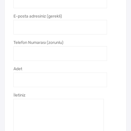
wer
wer
Ban
Ban
E-posta adresiniz (gerekli)
k
k
Mo
Mo
bil
bil
Telefon Numarası (zorunlu)
Şarj
Şarj
Cih
Cih
azı
azı
Adet
İletiniz