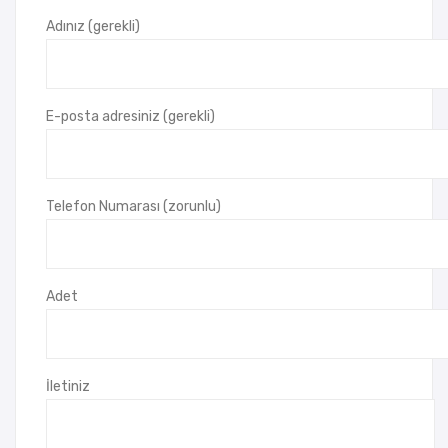
ON
LA
Adınız (gerekli)
ŞA
R
PK
A
E-posta adresiniz (gerekli)
Telefon Numarası (zorunlu)
Adet
İletiniz