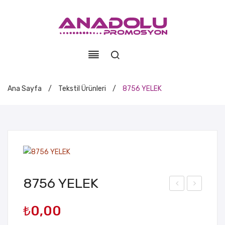
Ana Sayfa
/
Tekstil Ürünleri
/
8756 YELEK
8756 YELEK
330
757
₺
0,00
KOT
PO