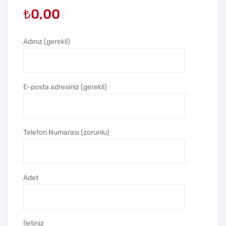
₺
0,00
LT
ST
Os
Os
ma
ma
Adınız (gerekli)
nlı
nlı
Mas
Mas
a
a
E-posta adresiniz (gerekli)
Tak
Tak
vim
vim
i
i
Telefon Numarası (zorunlu)
Adet
İletiniz