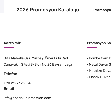
2026 Promosyon Kataloğu
Promosyon 
Adresimiz
Promosyon Saa
Orta Mahalle Gazi Yüzbaşı Ömer Bulu Cad.
•
Bombe Cam Du
Canayakın Sitesi B/Blok No:26 Bayrampaşa
•
Metal Duvar S
•
Metalize Duva
Telefon
•
Plastik Duvar 
+90 212 612 20 45
Email
info@anadolupromosyon.com