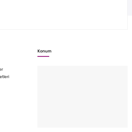
Konum
er
etleri