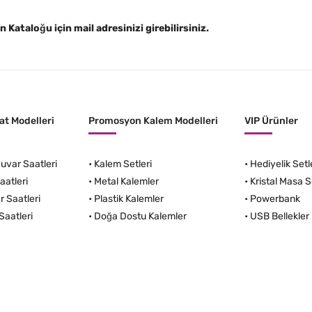
Kataloğu için mail adresinizi girebilirsiniz.
t Modelleri
Promosyon Kalem Modelleri
VIP Ürünler
var Saatleri
•
Kalem Setleri
•
Hediyelik Setl
aatleri
•
Metal Kalemler
•
Kristal Masa S
r Saatleri
•
Plastik Kalemler
•
Powerbank
Saatleri
•
Doğa Dostu Kalemler
•
USB Bellekler