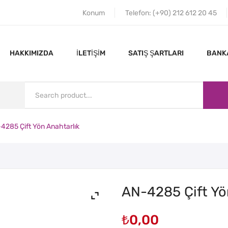
Konum
Telefon: (+90) 212 612 20 45
HAKKIMIZDA
İLETIŞIM
SATIŞ ŞARTLARI
BANKA
4285 Çift Yön Anahtarlık
ANA SAYFA
HAKKIMIZDA
AN-4285 Çift Yö
₺
0,00