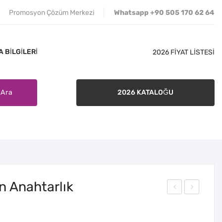
Promosyon Çözüm Merkezi
Whatsapp +90 505 170 62 64
 BILGILERI
2026 FİYAT LİSTESİ
Ara
2026 KATALOĞU
İLETIŞIM
SATIŞ ŞARTLARI
BANKA BILGILERI
n Anahtarlık
N-
N-
421
501