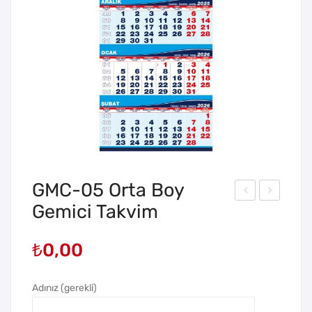
GMC-05 Orta Boy
Gemici Takvim
MC
MC
-03
-06
₺
0,00
Eko
Ort
no
a
mik
Boy
Adınız (gerekli)
Küç
Ge