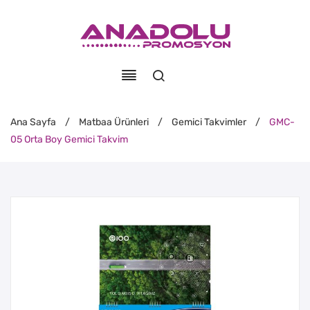
Ana Sayfa
/
Matbaa Ürünleri
/
Gemici Takvimler
/
GMC-
05 Orta Boy Gemici Takvim