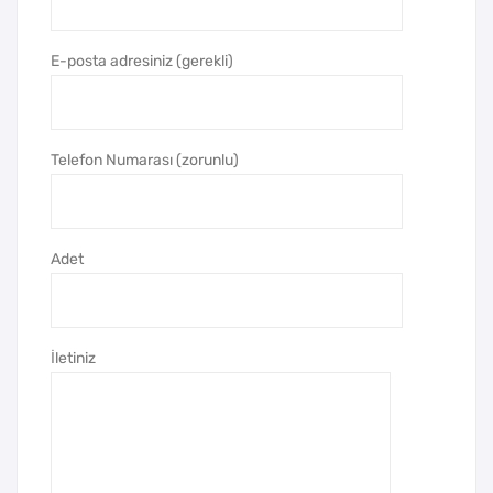
ük
mic
Boy
i
E-posta adresiniz (gerekli)
Ge
Tak
mic
vim
i
Telefon Numarası (zorunlu)
Tak
vim
Adet
İletiniz