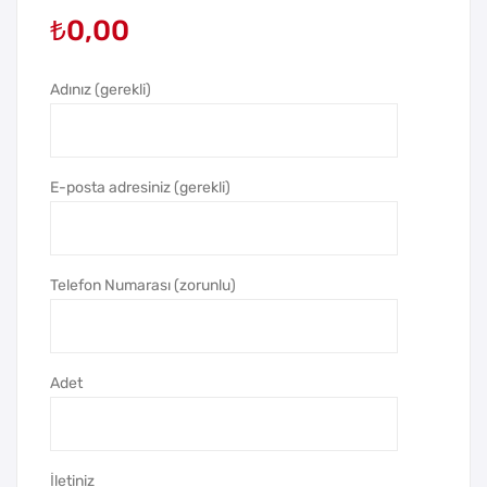
₺
0,00
Ju
Ju
mb
mb
o
o
Adınız (gerekli)
Ge
Tasl
mic
am
i
a
E-posta adresiniz (gerekli)
Tak
Ge
vim
mic
i
Telefon Numarası (zorunlu)
Tak
vim
Adet
İletiniz