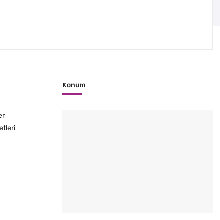
Konum
er
etleri