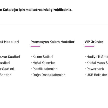
Kataloğu için mail adresinizi girebilirsiniz.
t Modelleri
Promosyon Kalem Modelleri
VIP Ürünler
var Saatleri
•
Kalem Setleri
•
Hediyelik Setl
aatleri
•
Metal Kalemler
•
Kristal Masa S
r Saatleri
•
Plastik Kalemler
•
Powerbank
Saatleri
•
Doğa Dostu Kalemler
•
USB Bellekler