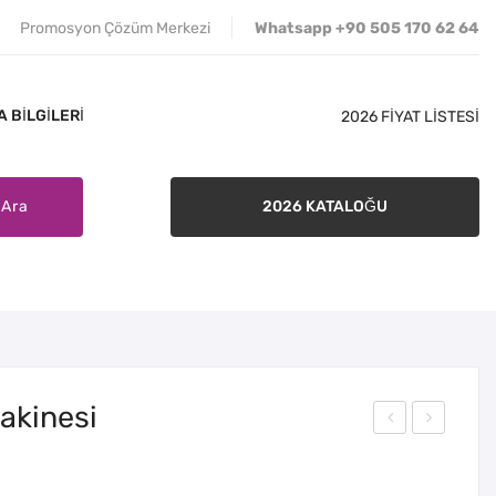
Promosyon Çözüm Merkezi
Whatsapp +90 505 170 62 64
 BILGILERI
2026 FİYAT LİSTESİ
Ara
2026 KATALOĞU
İLETIŞIM
SATIŞ ŞARTLARI
BANKA BILGILERI
akinesi
C-1
SP-
Kris
02