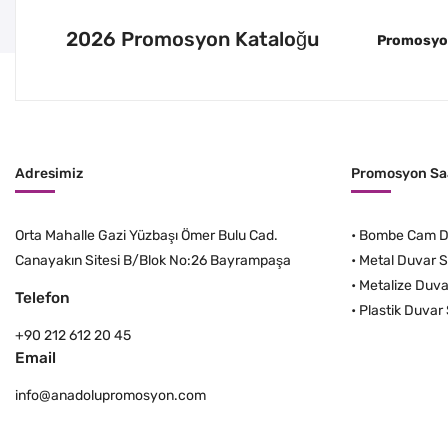
2026 Promosyon Kataloğu
Promosyon 
Adresimiz
Promosyon Saa
Orta Mahalle Gazi Yüzbaşı Ömer Bulu Cad.
•
Bombe Cam Du
Canayakın Sitesi B/Blok No:26 Bayrampaşa
•
Metal Duvar S
•
Metalize Duva
Telefon
•
Plastik Duvar 
+90 212 612 20 45
Email
info@anadolupromosyon.com