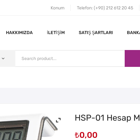
Konum
Telefon: (+90) 212 612 20 45
HAKKIMIZDA
İLETIŞIM
SATIŞ ŞARTLARI
BANKA
ANA SAYFA
HAKKIMIZDA
HSP-01 Hesap M
₺
0,00