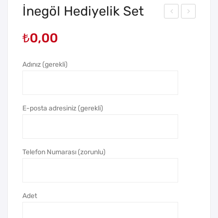
İnegöl Hediyelik Set
maj
ske
₺
0,00
Cep
nde
Blo
run
Adınız (gerekli)
kno
Hed
t
iyeli
k
Set
E-posta adresiniz (gerekli)
Telefon Numarası (zorunlu)
Adet