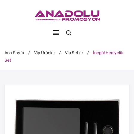
Ana Sayfa
/
Vip Ürünler
/
Vip Setler
/
İnegöl Hediyelik
Set