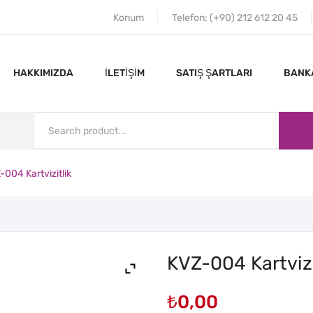
Konum
Telefon: (+90) 212 612 20 45
HAKKIMIZDA
İLETIŞIM
SATIŞ ŞARTLARI
BANKA
004 Kartvizitlik
ANA SAYFA
HAKKIMIZDA
KVZ-004 Kartvizi
₺
0,00