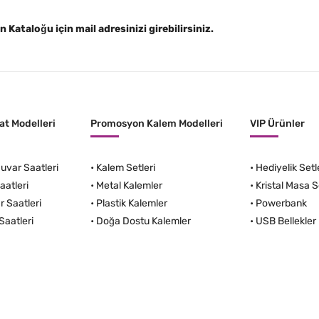
Kataloğu için mail adresinizi girebilirsiniz.
t Modelleri
Promosyon Kalem Modelleri
VIP Ürünler
var Saatleri
•
Kalem Setleri
•
Hediyelik Setl
aatleri
•
Metal Kalemler
•
Kristal Masa S
r Saatleri
•
Plastik Kalemler
•
Powerbank
Saatleri
•
Doğa Dostu Kalemler
•
USB Bellekler