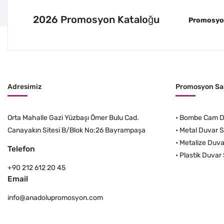
2026 Promosyon Kataloğu
Promosyon 
Adresimiz
Promosyon Saa
Orta Mahalle Gazi Yüzbaşı Ömer Bulu Cad.
•
Bombe Cam Du
Canayakın Sitesi B/Blok No:26 Bayrampaşa
•
Metal Duvar S
•
Metalize Duva
Telefon
•
Plastik Duvar 
+90 212 612 20 45
Email
info@anadolupromosyon.com