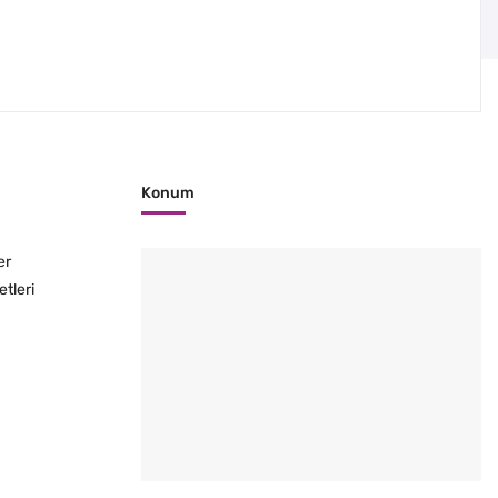
Konum
er
etleri