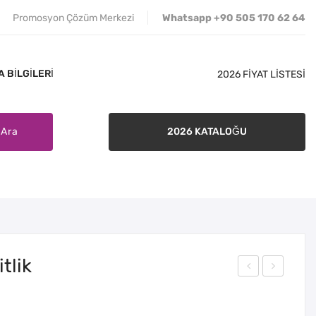
Promosyon Çözüm Merkezi
Whatsapp +90 505 170 62 64
 BILGILERI
2026 FİYAT LİSTESİ
Ara
2026 KATALOĞU
İLETIŞIM
SATIŞ ŞARTLARI
BANKA BILGILERI
tlik
VZ-
VZ-
00
00