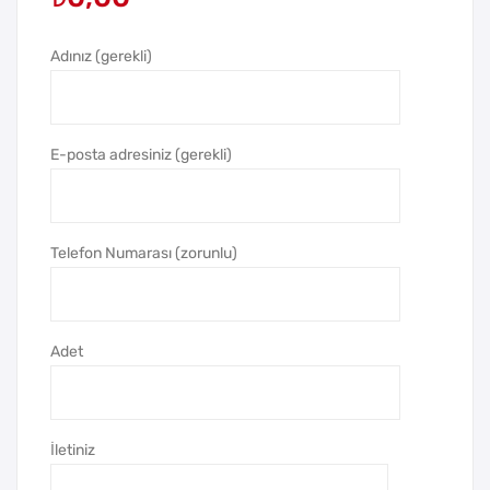
0
Bro
Adınız (gerekli)
Mer
nz
div
Ma
en
dal
Blo
ya
E-posta adresiniz (gerekli)
kno
t
Telefon Numarası (zorunlu)
Adet
İletiniz