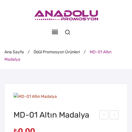
Ana Sayfa
/
Ödül Promosyon Ürünleri
/
MD-01 Altın
Madalya
MD-01 Altın Madalya
B-
D-
₺
0,00
50
01