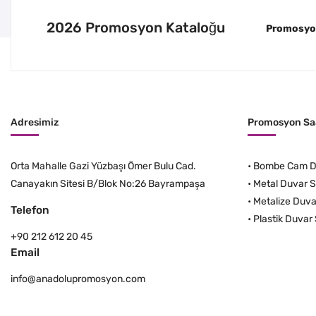
2026 Promosyon Kataloğu
Promosyon 
Adresimiz
Promosyon Saa
Orta Mahalle Gazi Yüzbaşı Ömer Bulu Cad.
•
Bombe Cam Du
Canayakın Sitesi B/Blok No:26 Bayrampaşa
•
Metal Duvar S
•
Metalize Duva
Telefon
•
Plastik Duvar 
+90 212 612 20 45
Email
info@anadolupromosyon.com