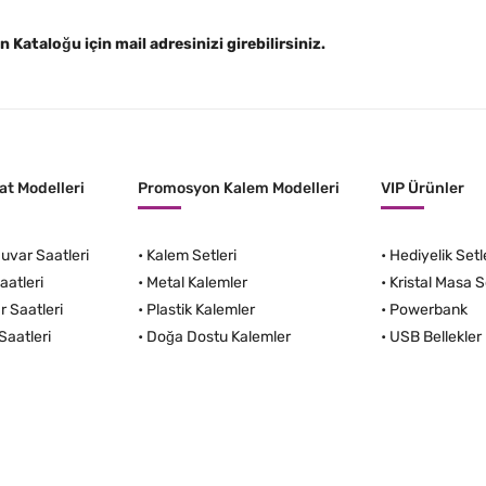
Kataloğu için mail adresinizi girebilirsiniz.
t Modelleri
Promosyon Kalem Modelleri
VIP Ürünler
var Saatleri
•
Kalem Setleri
•
Hediyelik Setl
aatleri
•
Metal Kalemler
•
Kristal Masa S
r Saatleri
•
Plastik Kalemler
•
Powerbank
Saatleri
•
Doğa Dostu Kalemler
•
USB Bellekler