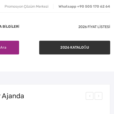
Promosyon Çözüm Merkezi
Whatsapp +90 505 170 62 64
 BILGILERI
2026 FİYAT LİSTESİ
Ara
2026 KATALOĞU
İLETIŞIM
SATIŞ ŞARTLARI
BANKA BILGILERI
r Ajanda
ene
ilas
kse
Hed