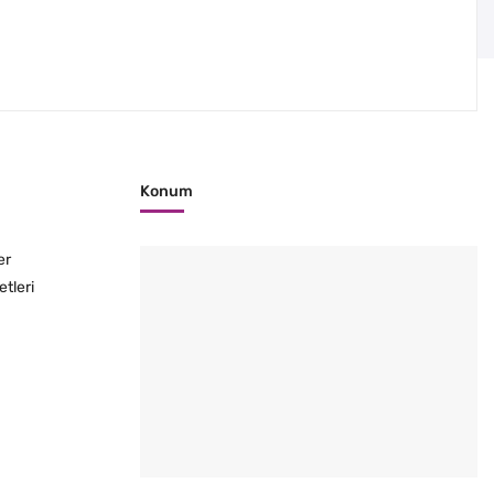
Konum
er
etleri