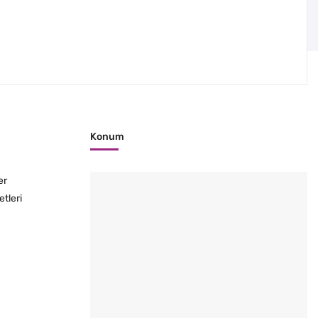
Konum
er
etleri