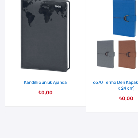
Kandilli Günlük Ajanda
6570 Termo Deri Kapak
x 24 cm)
₺
0,00
₺
0,00