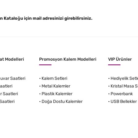
Kataloğu için mail adresinizi girebilirsiniz.
t Modelleri
Promosyon Kalem Modelleri
VIP Ürünler
var Saatleri
•
Kalem Setleri
•
Hediyelik Setl
aatleri
•
Metal Kalemler
•
Kristal Masa S
r Saatleri
•
Plastik Kalemler
•
Powerbank
Saatleri
•
Doğa Dostu Kalemler
•
USB Bellekler