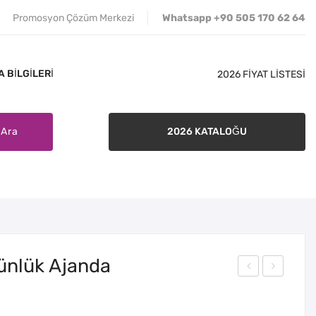
Promosyon Çözüm Merkezi
Whatsapp +90 505 170 62 64
 BILGILERI
2026 FİYAT LİSTESİ
Ara
2026 KATALOĞU
İLETIŞIM
SATIŞ ŞARTLARI
BANKA BILGILERI
Günlük Ajanda
apa
ize
tya
Hed