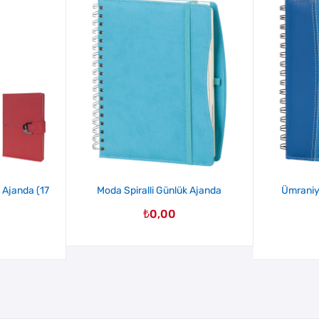
 Ajanda (17
Moda Spiralli Günlük Ajanda
Ümraniye
₺
0,00