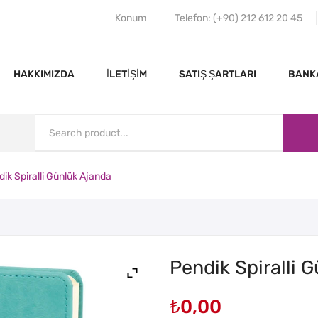
Konum
Telefon: (+90) 212 612 20 45
HAKKIMIZDA
İLETIŞIM
SATIŞ ŞARTLARI
BANKA
ik Spiralli Günlük Ajanda
ANA SAYFA
HAKKIMIZDA
Pendik Spiralli 
₺
0,00