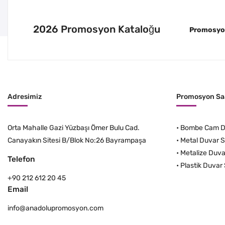
2026 Promosyon Kataloğu
Promosyon 
Adresimiz
Promosyon Saa
Orta Mahalle Gazi Yüzbaşı Ömer Bulu Cad.
•
Bombe Cam Du
Canayakın Sitesi B/Blok No:26 Bayrampaşa
•
Metal Duvar S
•
Metalize Duva
Telefon
•
Plastik Duvar 
+90 212 612 20 45
Email
info@anadolupromosyon.com